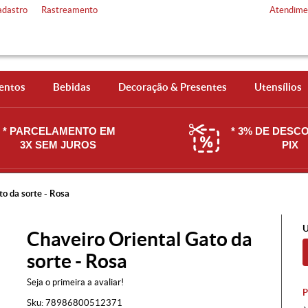
adastro
Rastreamento
Atendime
entos
Bebidas
Decoração & Presentes
Utensílios
* PARCELAMENTO EM
* 3% DE DESC
3X SEM JUROS
PIX
o da sorte - Rosa
U
Chaveiro Oriental Gato da
sorte - Rosa
Seja o primeira a avaliar!
Sku:
78986800512371