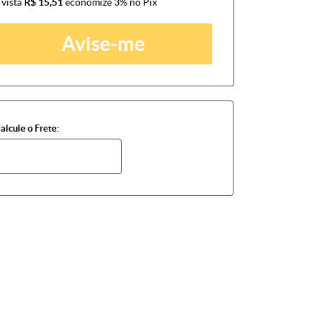
 vista
R$ 15,51
economize
3%
no Pix
Avise-me
alcule o Frete: