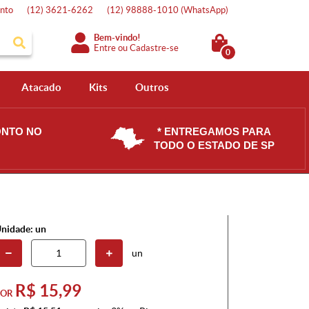
nto
(12)
3621-6262
(12)
98888-1010
(WhatsApp)
Bem-vindo!
Entre
ou
Cadastre-se
0
Atacado
Kits
Outros
ONTO NO
* ENTREGAMOS PARA
TODO O ESTADO DE SP
nidade: un
un
R$ 15,99
POR