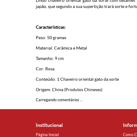
Lindo chaveiro oriental gato da sorte com detalhes
japão, que segundo a sua supertição trará sorte e for
Características:
Peso: 50 gramas
Material: Cerâmica e Metal
Tamanho: 9 cm
Cor: Rosa
Conteúdo: 1 Chaveiro oriental gato da sorte
Origem: China (Produtos Chineses)
Carregando comentários ...
Institucional
Infor
Página Inicial
Como C