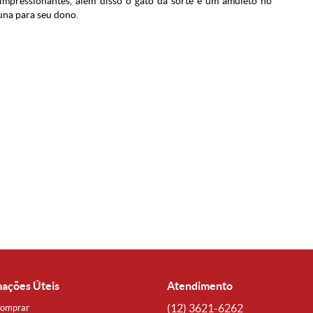
 impressionantes, além disso
o gato da sorte é um amuleto no
tuna para seu dono.
mações Úteis
Atendimento
(12)
3621-6262
omprar