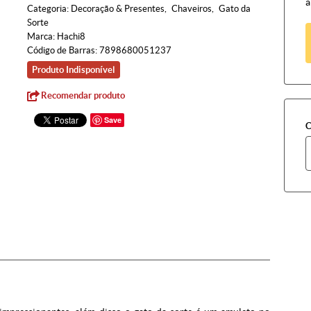
à
Categoria:
Decoração & Presentes
Chaveiros
Gato da
Sorte
Marca:
Hachi8
Código de Barras:
7898680051237
Produto Indisponível
Recomendar produto
Save
C