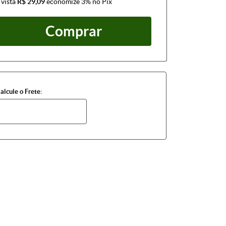
 vista
R$ 29,09
economize
3%
no Pix
Comprar
alcule o Frete: