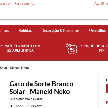
adastro
Rastreamento
Atendime
entos
Bebidas
Decoração & Presentes
Utensílios
* PARCELAMENTO EM
* 3% DE DESC
3X SEM JUROS
PIX
 Solar - Maneki Neko
U
Gato da Sorte Branco
Solar - Maneki Neko
Seja o primeira a avaliar!
Sku:
55118865806921