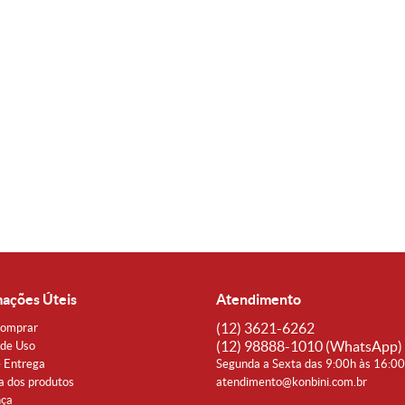
mações Úteis
Atendimento
(12)
3621-6262
omprar
(12)
98888-1010
(WhatsApp)
de Uso
e Entrega
Segunda a Sexta das 9:00h às 16:0
a dos produtos
atendimento@konbini.com.br
nça