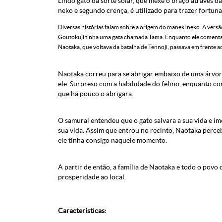
Lindo gato da sorte solar, que mexe o braço através d
neko e segundo crença, é utilizado para trazer fortun
Diversas histórias falam sobre a origem do maneki neko. A vers
Goutokuji tinha uma gata chamada Tama. Enquanto ele comentav
Naotaka, que voltava da batalha de Tennoji, passava em frente
Naotaka correu para se abrigar embaixo de uma árvore
ele. Surpreso com a habilidade do felino, enquanto co
que há pouco o abrigara.
O samurai entendeu que o gato salvara a sua vida e 
sua vida. Assim que entrou no recinto, Naotaka perce
ele tinha consigo naquele momento.
A partir de então, a família de Naotaka e todo o povo
prosperidade ao local.
Características: