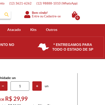
nto
(12)
3621-6262
(12)
98888-1010
(WhatsApp)
Bem-vindo!
Entre
ou
Cadastre-se
0
Atacado
Kits
Outros
ONTO NO
* ENTREGAMOS PARA
TODO O ESTADO DE SP
nidade: un
un
R$ 29,99
POR