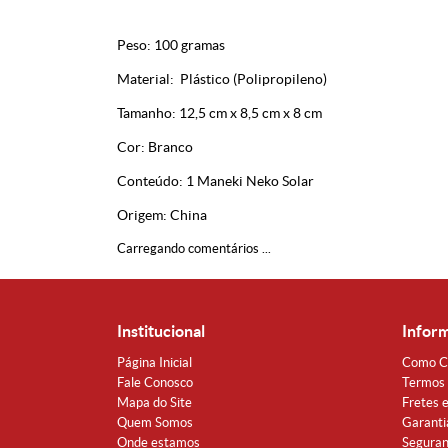
Peso: 100 gramas
Material: Plástico (Polipropileno)
Tamanho: 12,5 cm x 8,5 cm x 8 cm
Cor: Branco
Conteúdo: 1 Maneki Neko Solar
Origem: China
Carregando comentários ...
Institucional
Infor
Página Inicial
Como C
Fale Conosco
Termos 
Mapa do Site
Fretes 
Quem Somos
Garanti
Onde estamos
Segura