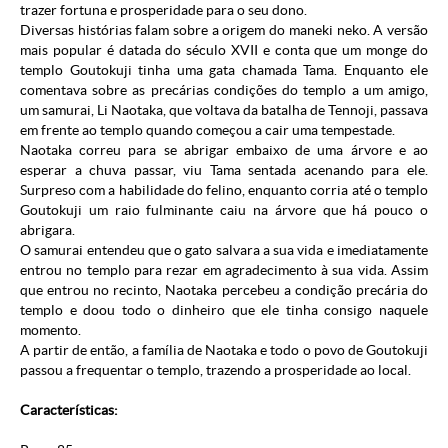
trazer fortuna e prosperidade para o seu dono.
Diversas histórias falam sobre a origem do maneki neko. A versão
mais popular é datada do século XVII e conta que um monge do
templo Goutokuji tinha uma gata chamada Tama. Enquanto ele
comentava sobre as precárias condições do templo a um amigo,
um samurai, Li Naotaka, que voltava da batalha de Tennoji, passava
em frente ao templo quando começou a cair uma tempestade.
Naotaka correu para se abrigar embaixo de uma árvore e ao
esperar a chuva passar, viu Tama sentada acenando para ele.
Surpreso com a habilidade do felino, enquanto corria até o templo
Goutokuji um raio fulminante caiu na árvore que há pouco o
abrigara.
O samurai entendeu que o gato salvara a sua vida e imediatamente
entrou no templo para rezar em agradecimento à sua vida. Assim
que entrou no recinto, Naotaka percebeu a condição precária do
templo e doou todo o dinheiro que ele tinha consigo naquele
momento.
A partir de então, a família de Naotaka e todo o povo de Goutokuji
passou a frequentar o templo, trazendo a prosperidade ao local.
Características: