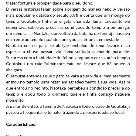
trazer fortuna e prosperidade para o seu dono.
Diversas histórias falam sobre a origem do maneki neko. A versão
mais popular é datada do século XVII e conta que um monge do
templo Goutokuji tinha uma gata chamada Tama. Enquanto ele
comentava sobre as precárias condições do templo a um amigo,
um samurai, Li Naotaka, que voltava da batalha de Tennoji, passava
em frente ao templo quando começou a cair uma tempestade.
Naotaka correu para se abrigar embaixo de uma árvore e ao
esperar a chuva passar, viu Tama sentada acenando para ele.
Surpreso com a habilidade do felino, enquanto corria até o templo
Goutokuji um raio fulminante caiu na árvore que há pouco o
abrigara.
O samurai entendeu que o gato salvara a sua vida e imediatamente
entrou no templo para rezar em agradecimento à sua vida. Assim
que entrou no recinto, Naotaka percebeu a condição precária do
templo e doou todo o dinheiro que ele tinha consigo naquele
momento.
A partir de então, a família de Naotaka e todo o povo de Goutokuji
passou a frequentar o templo, trazendo a prosperidade ao local.
Características: