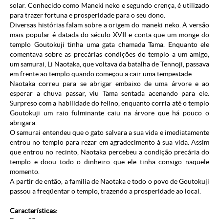
solar. Conhecido como Maneki neko e segundo crença, é utilizado
para trazer fortuna e prosperidade para o seu dono.
Diversas histórias falam sobre a origem do maneki neko. A versão
mais popular é datada do século XVII e conta que um monge do
templo Goutokuji tinha uma gata chamada Tama. Enquanto ele
comentava sobre as precárias condições do templo a um amigo,
um samurai, Li Naotaka, que voltava da batalha de Tennoji, passava
em frente ao templo quando começou a cair uma tempestade.
Naotaka correu para se abrigar embaixo de uma árvore e ao
esperar a chuva passar, viu Tama sentada acenando para ele.
Surpreso com a habilidade do felino, enquanto corria até o templo
Goutokuji um raio fulminante caiu na árvore que há pouco o
abrigara.
O samurai entendeu que o gato salvara a sua vida e imediatamente
entrou no templo para rezar em agradecimento à sua vida. Assim
que entrou no recinto, Naotaka percebeu a condição precária do
templo e doou todo o dinheiro que ele tinha consigo naquele
momento.
A partir de então, a família de Naotaka e todo o povo de Goutokuji
passou a freqüentar o templo, trazendo a prosperidade ao local.
Características: