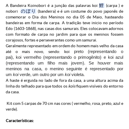
鯉
A Bandeira Koinobori é a junção das palavras koi
(carpa ) e
のぼり
nobori
(bandeira) e é um costume do povo japonês de
comemorar o Dia dos Meninos no dia 05 de Maio, hasteando
bandeiras em forma de carpa. A tradição teve inicio no período
Edo (1603-1868), nas casas dos samurais. Eles colocavam adornos
com formato de carpa no jardim para que os meninos fossem
corajosos, fortes e perseverantes como um samurai.
Geralmente representado em ordem do homem mais velho da casa
até o mais novo, sendo: koi
preto (representando o
pai),
koi
vermelho (representando o primogênito) e koi
azul
(representando um filho mais jovem).
Se houver mais
meninos na casa, o menino seguinte é representado por
um
koi
verde, um outro por um
koi
violeta.
A haste é erguida no lado de fora da casa, a uma altura acima da
linha do telhado para que todos os
kois
fiquem visíveis do entorno
da casa.
Kit com 5 carpas de 70 cm nas cores ( vermelho, rosa, preto, azul e
verde).
Características: