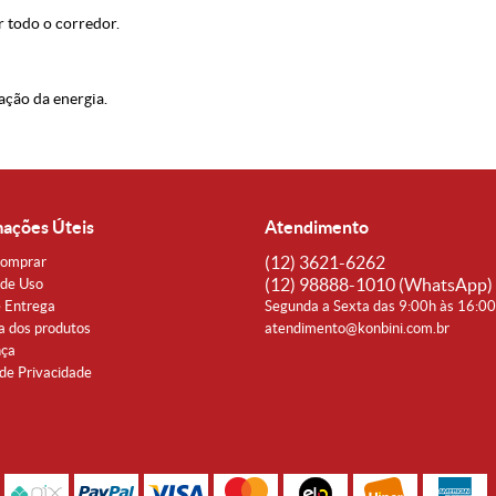
r todo o corredor.
ação da energia.
mações Úteis
Atendimento
(12)
3621-6262
omprar
(12)
98888-1010
(WhatsApp)
de Uso
e Entrega
Segunda a Sexta das 9:00h às 16:0
a dos produtos
atendimento@konbini.com.br
nça
 de Privacidade