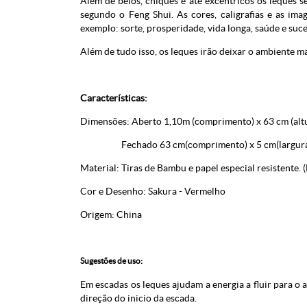
Além de belos, chiques e até excêntricos os leques 
segundo o Feng Shui. As cores, caligrafias e as ima
exemplo: sorte, prosperidade, vida longa, saúde e suce
Além de tudo isso, os leques irão deixar o ambiente 
Características:
Dimensões: Aberto 1,10m (comprimento) x 63 cm (alt
Fechado 63 cm(comprimento) x 5 cm(largura) x
Material: Tiras de Bambu e papel especial resistente. 
Cor e Desenho: Sakura - Vermelho
Origem: China
Sugestões de uso:
Em escadas os leques ajudam a energia a fluir para o 
direção do inicio da escada.