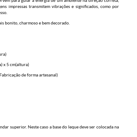
servem para guiar a energia de um ambiente na direção correta,
gens impressas transmitem vibrações e significados, como por
sso.
mais bonito, charmoso e bem decorado.
ura)
 5 cm(altura)
(Fabricação de forma artesanal)
andar superior. Neste caso a base do leque deve ser colocada na