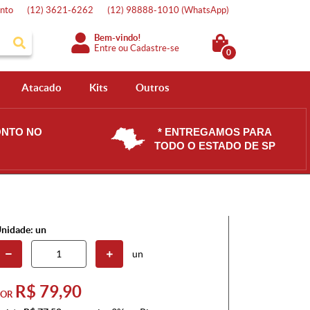
nto
(12)
3621-6262
(12)
98888-1010
(WhatsApp)
Bem-vindo!
Entre
ou
Cadastre-se
0
Atacado
Kits
Outros
ONTO NO
* ENTREGAMOS PARA
TODO O ESTADO DE SP
nidade: un
un
R$ 79,90
POR