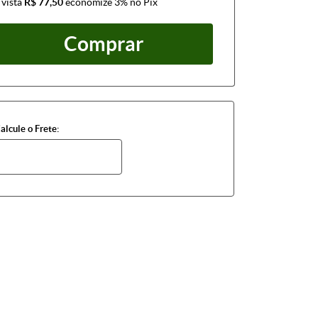
 vista
R$ 77,50
economize
3%
no Pix
Comprar
alcule o Frete: