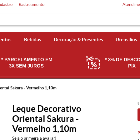
adastro
Rastreamento
Atendime
entos
Bebidas
Decoração & Presentes
Utensílios
* PARCELAMENTO EM
* 3% DE DESC
3X SEM JUROS
PIX
ental Sakura - Vermelho 1,10m
U
Leque Decorativo
Oriental Sakura -
Vermelho 1,10m
Seja o primeira a avaliar!