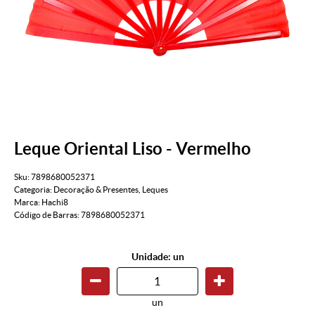
Leque Oriental Liso - Vermelho
Sku:
7898680052371
Categoria:
Decoração & Presentes
,
Leques
Marca:
Hachi8
Código de Barras:
7898680052371
Unidade: un
un