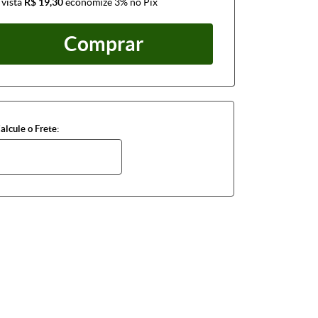
 vista
R$ 19,30
economize
3%
no Pix
Comprar
alcule o Frete: