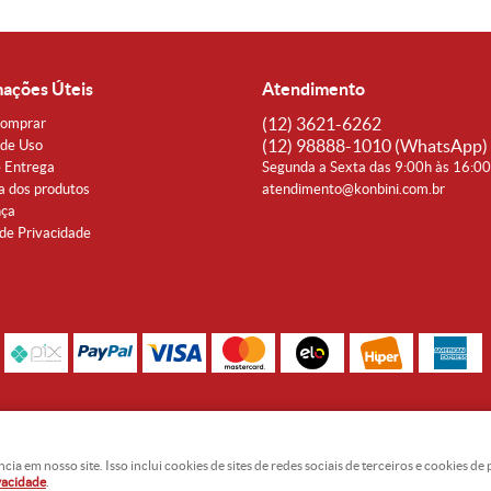
mações Úteis
Atendimento
(12)
3621-6262
omprar
(12)
98888-1010
(WhatsApp)
de Uso
e Entrega
Segunda a Sexta das 9:00h às 16:0
a dos produtos
atendimento@konbini.com.br
nça
 de Privacidade
Rua Coronel João Affonso, 342 Centro - Taubaté - SP CEP 12080-360
Noguti & Amaral Produtos Orientais LTDA - CNPJ: 15.427.609/0001-19
 em nosso site. Isso inclui cookies de sites de redes sociais de terceiros e cookies d
ivacidade
.