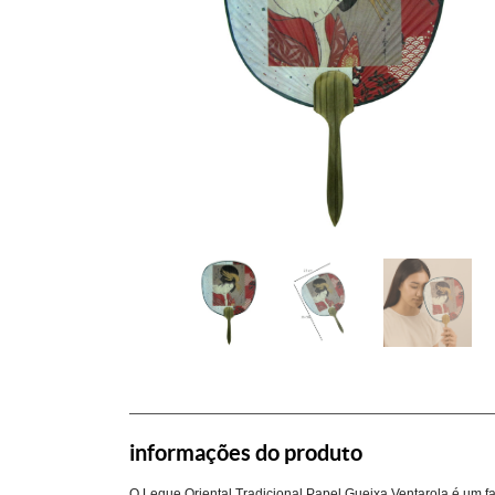
informações do produto
O Leque Oriental Tradicional Papel Gueixa Ventarola é um fa