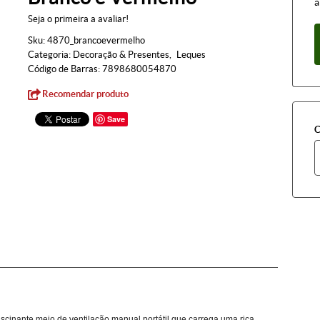
à
Seja o primeira a avaliar!
Sku:
4870_brancoevermelho
Categoria:
Decoração & Presentes
Leques
Código de Barras:
7898680054870
Recomendar produto
Save
C
scinante meio de ventilação manual portátil que carrega uma rica