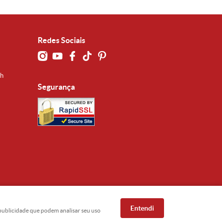
Redes Sociais
0h
Segurança
Entendi
e publicidade que podem analisar seu uso