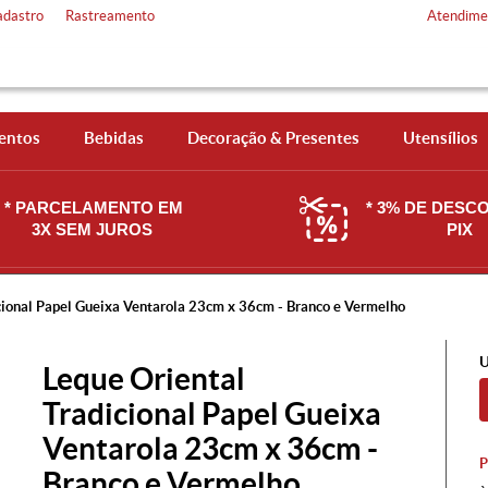
adastro
Rastreamento
Atendime
entos
Bebidas
Decoração & Presentes
Utensílios
* PARCELAMENTO EM
* 3% DE DESC
3X SEM JUROS
PIX
cional Papel Gueixa Ventarola 23cm x 36cm - Branco e Vermelho
U
Leque Oriental
Tradicional Papel Gueixa
Ventarola 23cm x 36cm -
Branco e Vermelho