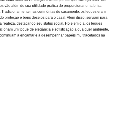
es vão além de sua utilidade prática de proporcionar uma brisa
o. Tradicionalmente nas cerimônias de casamento, os leques eram
do proteção e bons desejos para o casal. Além disso, serviam para
a realeza, destacando seu status social. Hoje em dia, os leques
cionam um toque de elegância e sofisticação a qualquer ambiente.
ais continuam a encantar e a desempenhar papéis multifacetados na