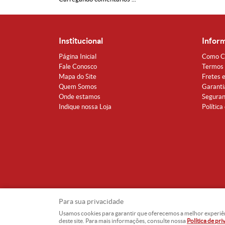
Institucional
Infor
Página Inicial
Como C
Fale Conosco
Termos 
Mapa do Site
Fretes 
Quem Somos
Garanti
Onde estamos
Segura
Indique nossa Loja
Política
Para sua privacidade
Usamos cookies para garantir que oferecemos a melhor experiência
deste site. Para mais informações, consulte nossa
Política de pr