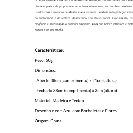
O Leque Oriental é um fascinante meio de ventilação manual portátil que carr
utilidade prática de proporcionar uma brisa refrescante, são também simbolo
usados com a intenção de afastar maus espíritos, simbolizando proteção e bo
da aristocracia e da realeza, destacando seu status social. Hoje em dia,
elegância e sofisticação a qualquer ambiente. Com sua beleza intrínsica e hist
cultura e na decoração.
Características:
Peso: 50g
Dimensões:
Aberto 38cm (comprimento) x 21cm (altura)
Fechado 38cm (comprimento) x 3cm (altura)
Material: Madeira e Tecido
Desenho e cor: Azul com Borboletas e Flores
Origem: China