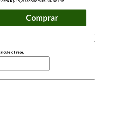
 vista
R$ 19,30
economize
3%
no Pix
Comprar
alcule o Frete: