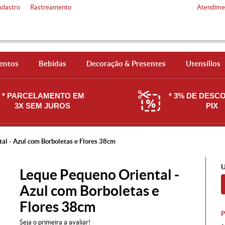
adastro
Rastreamento
Atendime
entos
Bebidas
Decoração & Presentes
Utensílios
* PARCELAMENTO EM
* 3% DE DESC
3X SEM JUROS
PIX
al - Azul com Borboletas e Flores 38cm
U
Leque Pequeno Oriental -
Azul com Borboletas e
Flores 38cm
Seja o primeira a avaliar!