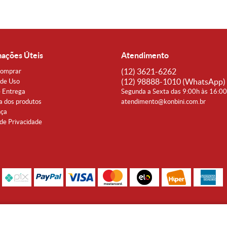
mações Úteis
Atendimento
(12)
3621-6262
omprar
(12)
98888-1010
(WhatsApp)
de Uso
e Entrega
Segunda a Sexta das 9:00h às 16:0
a dos produtos
atendimento@konbini.com.br
nça
 de Privacidade
Rua Coronel João Affonso, 342 Centro - Taubaté - SP CEP 12080-360
Noguti & Amaral Produtos Orientais LTDA - CNPJ: 15.427.609/0001-19