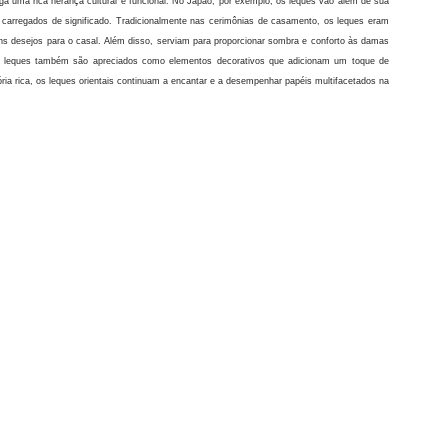
ega uma rica herança cultural e funcional. No Japão, por exemplo, os leques vão além de sua
s carregados de significado. Tradicionalmente nas cerimônias de casamento, os leques eram
ns desejos para o casal. Além disso, serviam para proporcionar sombra e conforto às damas
 os leques também são apreciados como elementos decorativos que adicionam um toque de
ória rica, os leques orientais continuam a encantar e a desempenhar papéis multifacetados na