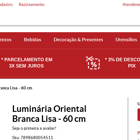
adastro
Rastreamento
Atendime
entos
Bebidas
Decoração & Presentes
Utensílios
* PARCELAMENTO EM
* 3% DE DESC
3X SEM JUROS
PIX
ranca Lisa - 60 cm
U
Luminária Oriental
Branca Lisa - 60 cm
Seja o primeira a avaliar!
Sku:
7898680054511