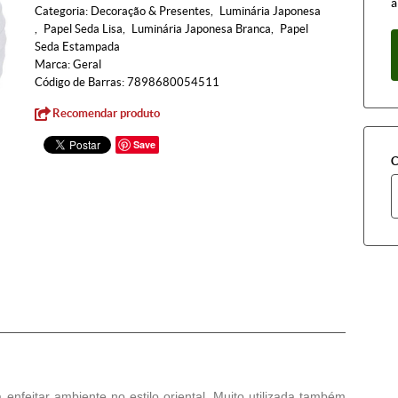
à
Categoria:
Decoração & Presentes
Luminária Japonesa
Papel Seda Lisa
Luminária Japonesa Branca
Papel
Seda Estampada
Marca:
Geral
Código de Barras:
7898680054511
Recomendar produto
Save
C
enfeitar ambiente no estilo oriental. Muito utilizada também