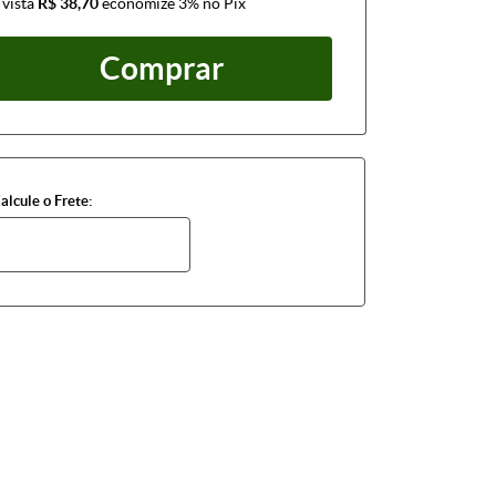
 vista
R$ 38,70
economize
3%
no Pix
Comprar
alcule o Frete: