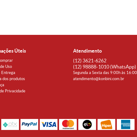
mações Úteis
Atendimento
(12)
3621-6262
omprar
(12)
98888-1010
(WhatsApp)
de Uso
e Entrega
Segunda a Sexta das 9:00h às 16:0
a dos produtos
atendimento@konbini.com.br
nça
 de Privacidade