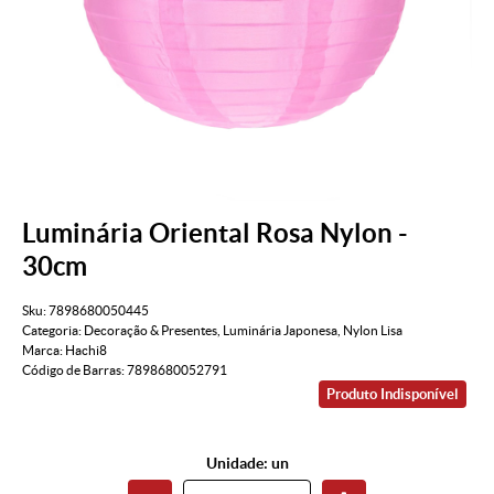
Luminária Oriental Rosa Nylon -
30cm
Sku:
7898680050445
Categoria:
Decoração & Presentes
,
Luminária Japonesa
,
Nylon Lisa
Marca:
Hachi8
Código de Barras:
7898680052791
Produto Indisponível
Unidade: un