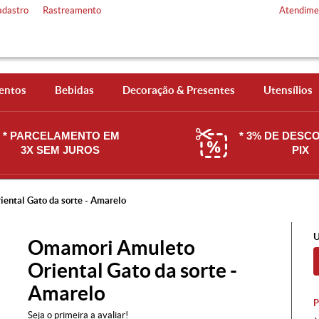
adastro
Rastreamento
Atendime
entos
Bebidas
Decoração & Presentes
Utensílios
* PARCELAMENTO EM
* 3% DE DESC
3X SEM JUROS
PIX
ental Gato da sorte - Amarelo
U
Omamori Amuleto
Oriental Gato da sorte -
Amarelo
Seja o primeira a avaliar!