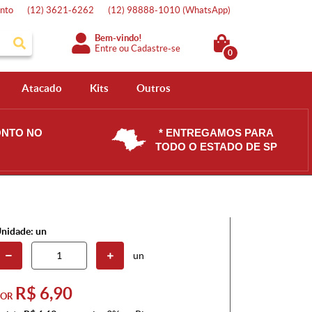
nto
(12)
3621-6262
(12)
98888-1010
(WhatsApp)
Bem-vindo!
Entre
ou
Cadastre-se
0
Atacado
Kits
Outros
ONTO NO
* ENTREGAMOS PARA
TODO O ESTADO DE SP
nidade: un
un
R$ 6,90
POR