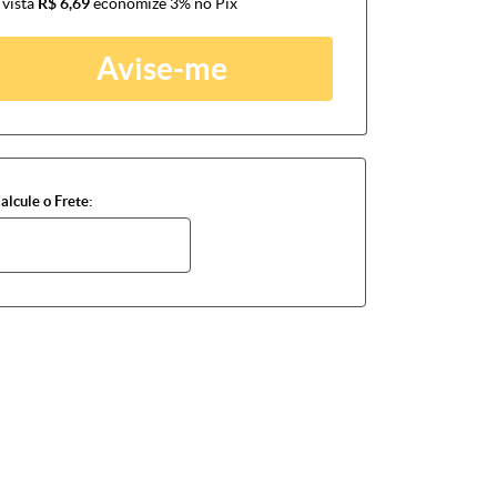
 vista
R$ 6,69
economize
3%
no Pix
Avise-me
alcule o Frete: