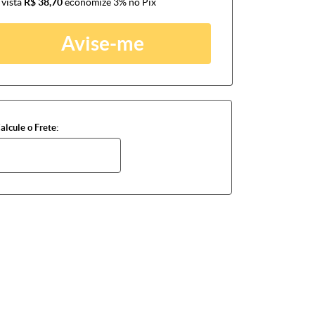
 vista
R$ 38,70
economize
3%
no Pix
Avise-me
alcule o Frete: