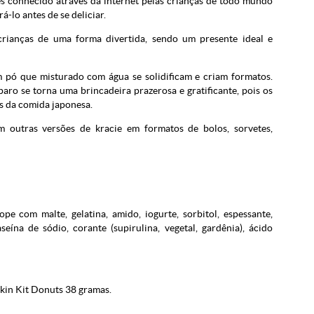
s conhecido através da internet pelas crianças de todo mundo
-lo antes de se deliciar.
crianças de uma forma divertida, sendo um presente ideal e
 pó que misturado com água se solidificam e criam formatos.
paro se torna uma brincadeira prazerosa e gratificante, pois os
is da comida japonesa.
m outras versões de kracie em formatos de bolos, sorvetes,
ope com malte, gelatina, amido, iogurte, sorbitol, espessante,
aseína de sódio, corante (supirulina, vegetal, gardênia), ácido
kin Kit Donuts 38 gramas.