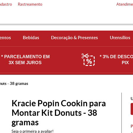
adastro
Rastreamento
Atendime
entos
Bebidas
Decoração & Presentes
Utensílios
* PARCELAMENTO EM
* 3% DE DESC
3X SEM JUROS
PIX
nuts - 38 gramas
U
Kracie Popin Cookin para
Montar Kit Donuts - 38
gramas
Seja o primeira a avaliar!