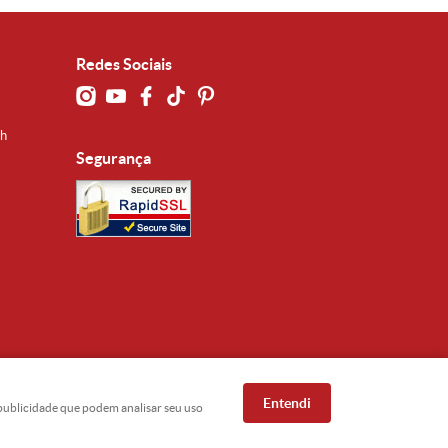
Redes Sociais
0h
Segurança
Entendi
e publicidade que podem analisar seu uso