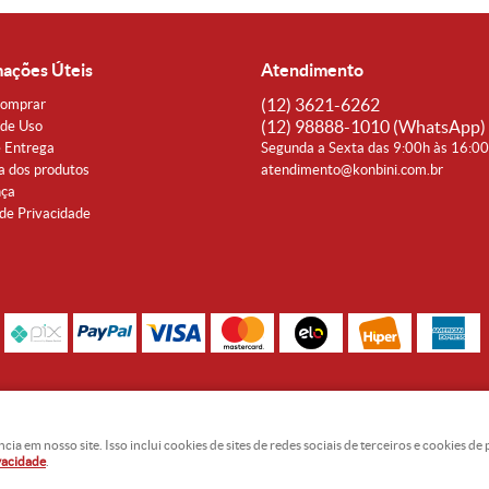
mações Úteis
Atendimento
(12)
3621-6262
omprar
(12)
98888-1010
(WhatsApp)
de Uso
e Entrega
Segunda a Sexta das 9:00h às 16:0
a dos produtos
atendimento@konbini.com.br
nça
 de Privacidade
Rua Coronel João Affonso, 342 Centro - Taubaté - SP CEP 12080-360
Noguti & Amaral Produtos Orientais LTDA - CNPJ: 15.427.609/0001-19
 em nosso site. Isso inclui cookies de sites de redes sociais de terceiros e cookies d
ivacidade
.