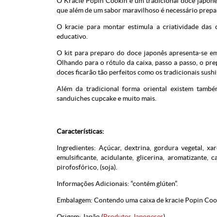
O Kracie Popin Cookin é um tradicional doce japonê
que além de um sabor maravilhoso é necessário prepará
O kracie para montar estimula a criatividade das 
educativo.
O kit para preparo do doce japonês apresenta-se em
Olhando para o rótulo da caixa, passo a passo, o pre
doces ficarão tão perfeitos como os tradicionais sush
Além da tradicional forma oriental existem també
sanduiches cupcake e muito mais.
Características:
Ingredientes: Açúcar, dextrina, gordura vegetal, xar
emulsificante, acidulante, glicerina, aromatizante, c
pirofosfórico, (soja).
Informações Adicionais: “contém glúten”.
Embalagem: Contendo uma caixa de kracie Popin Coo
Origem: Japão (
Produtos Japoneses
)