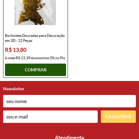
Borboleta Douradas para Decoração
em 3D - 12 Peças
R$ 13,80
à vista
R$ 13,39
economize
3%
no Pix
COMPRAR
Newsletter
CADASTRAR
Atendimento