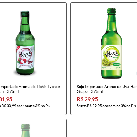
 Importado Aroma de Lichia Lychee
Soju Importado Aroma de Uva Han
an - 375mL
Grape - 375mL
31,95
R$ 29,95
a
R$ 30,99
economize
3%
no Pix
à vista
R$ 29,05
economize
3%
no Pix