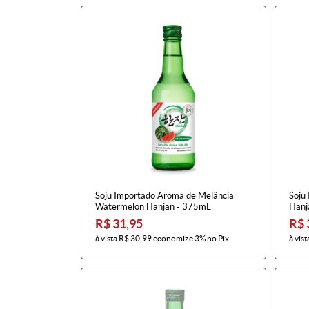
Soju Importado Aroma de Melância
Soju
Watermelon Hanjan - 375mL
Hanj
R$ 31,95
R$ 
à vista
R$ 30,99
economize
3%
no Pix
à vist