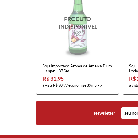
Soju Importado Aroma de Ameixa Plum
Soju
Hanjan - 375mL
Lych
R$ 31,95
R$ 
à vista
R$ 30,99
economize
3%
no Pix
à vist
Newsletter