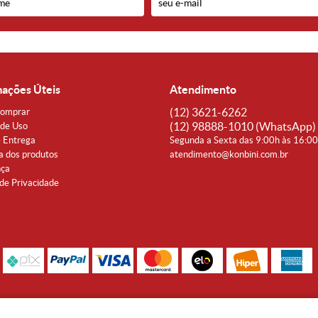
mações Úteis
Atendimento
(12)
3621-6262
omprar
(12)
98888-1010
(WhatsApp)
de Uso
e Entrega
Segunda a Sexta das 9:00h às 16:0
a dos produtos
atendimento@konbini.com.br
nça
 de Privacidade
Rua Coronel João Affonso, 342 Centro - Taubaté - SP CEP 12080-360