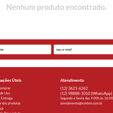
Nenhum produto encontrado.
mações Úteis
Atendimento
(12)
3621-6262
omprar
(12)
98888-1010
(WhatsApp)
de Uso
e Entrega
Segunda a Sexta das 9:00h às 16:0
a dos produtos
atendimento@konbini.com.br
nça