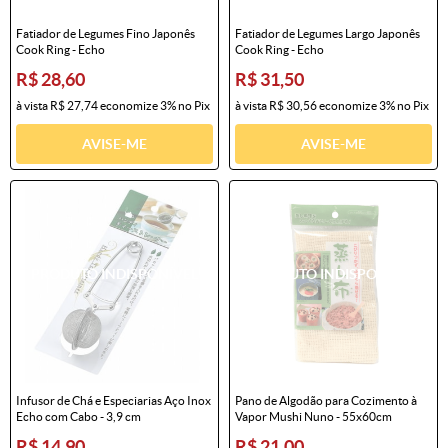
Fatiador de Legumes Fino Japonês
Fatiador de Legumes Largo Japonês
Cook Ring - Echo
Cook Ring - Echo
R$ 28,60
R$ 31,50
à vista
R$ 27,74
economize
3%
no Pix
à vista
R$ 30,56
economize
3%
no Pix
AVISE-ME
AVISE-ME
Infusor de Chá e Especiarias Aço Inox
Pano de Algodão para Cozimento à
Echo com Cabo - 3,9 cm
Vapor Mushi Nuno - 55x60cm
R$ 14,90
R$ 21,00