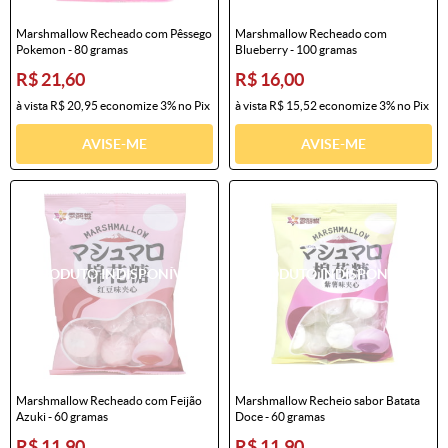
Marshmallow Recheado com Pêssego
Marshmallow Recheado com
Pokemon - 80 gramas
Blueberry - 100 gramas
R$ 21,60
R$ 16,00
à vista
R$ 20,95
economize
3%
no Pix
à vista
R$ 15,52
economize
3%
no Pix
AVISE-ME
AVISE-ME
Marshmallow Recheado com Feijão
Marshmallow Recheio sabor Batata
Azuki - 60 gramas
Doce - 60 gramas
R$ 11,90
R$ 11,90