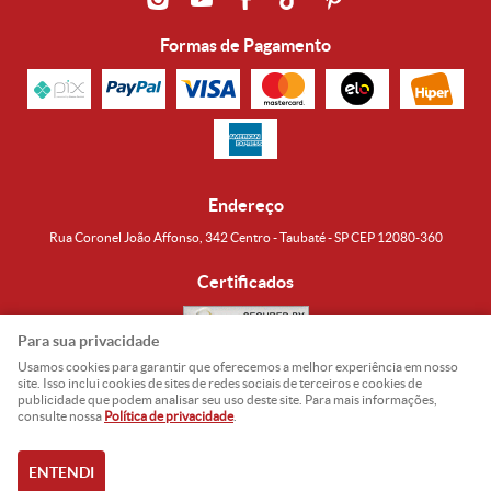
Formas de Pagamento
Endereço
Rua Coronel João Affonso, 342 Centro - Taubaté - SP CEP 12080-360
Certificados
Para sua privacidade
Usamos cookies para garantir que oferecemos a melhor experiência em nosso
Noguti & Amaral Produtos Orientais LTDA
CNPJ: 15.427.609/0001-19
site. Isso inclui cookies de sites de redes sociais de terceiros e cookies de
publicidade que podem analisar seu uso deste site. Para mais informações,
Formas de Envio
consulte nossa
Política de privacidade
.
ENTENDI