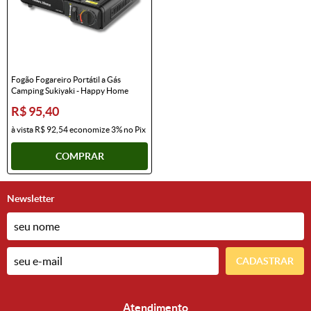
Fogão Fogareiro Portátil a Gás
Camping Sukiyaki - Happy Home
R$ 95,40
à vista
R$ 92,54
economize
3%
no Pix
COMPRAR
Newsletter
CADASTRAR
Atendimento