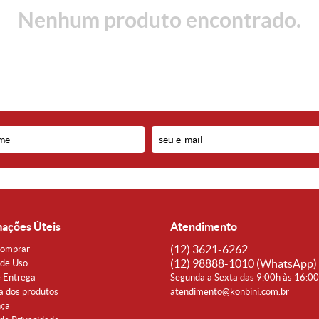
Nenhum produto encontrado.
mações Úteis
Atendimento
(12)
3621-6262
omprar
(12)
98888-1010
(WhatsApp)
de Uso
e Entrega
Segunda a Sexta das 9:00h às 16:0
a dos produtos
atendimento@konbini.com.br
nça