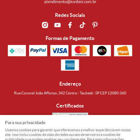
atendimento@konbini.com.br
Redes Sociais
Formas de Pagamento
Endereço
Rua Coronel João Affonso, 342 Centro - Taubaté - SP CEP 12080-360
Certificados
Para sua privacidade
Usamos cookies para garantir que oferecemos a melhor experiência em nosso
Noguti & Amaral Produtos Orientais LTDA
CNPJ: 15.427.609/0001-19
site. Isso inclui cookies de sites de redes sociais de terceiros e cookies de
publicidade que podem analisar seu uso deste site. Para mais informações,