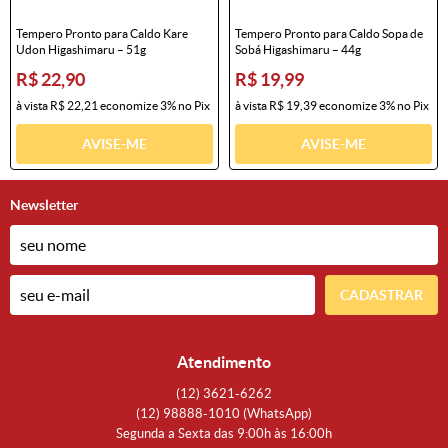
Tempero Pronto para Caldo Kare
Tempero Pronto para Caldo Sopa de
Udon Higashimaru – 51g
Sobá Higashimaru – 44g
R$ 22,90
R$ 19,99
à vista
R$ 22,21
economize
3%
no Pix
à vista
R$ 19,39
economize
3%
no Pix
AVISE-ME
AVISE-ME
Newsletter
CADASTRAR
Atendimento
(12)
3621-6262
(12)
98888-1010
(WhatsApp)
Segunda a Sexta das 9:00h às 16:00h