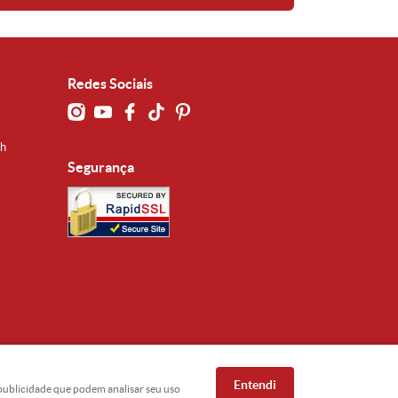
Redes Sociais
0h
Segurança
Entendi
e publicidade que podem analisar seu uso