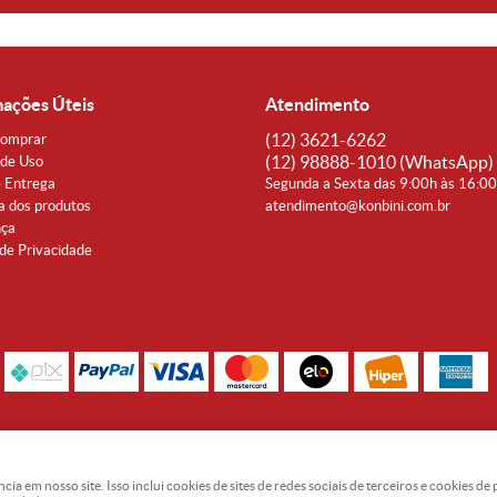
mações Úteis
Atendimento
(12)
3621-6262
omprar
(12)
98888-1010
(WhatsApp)
de Uso
e Entrega
Segunda a Sexta das 9:00h às 16:0
a dos produtos
atendimento@konbini.com.br
nça
 de Privacidade
Rua Coronel João Affonso, 342 Centro - Taubaté - SP CEP 12080-360
Noguti & Amaral Produtos Orientais LTDA - CNPJ: 15.427.609/0001-19
 em nosso site. Isso inclui cookies de sites de redes sociais de terceiros e cookies d