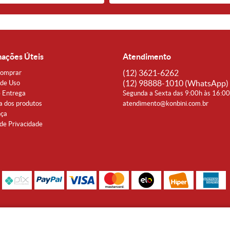
mações Úteis
Atendimento
(12)
3621-6262
omprar
(12)
98888-1010
(WhatsApp)
de Uso
e Entrega
Segunda a Sexta das 9:00h às 16:0
a dos produtos
atendimento@konbini.com.br
nça
 de Privacidade
Rua Coronel João Affonso, 342 Centro - Taubaté - SP CEP 12080-360
Noguti & Amaral Produtos Orientais LTDA - CNPJ: 15.427.609/0001-19