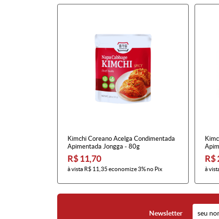
Kimchi Coreano Acelga Condimentada
Kimc
Apimentada Jongga - 80g
Apim
R$ 11,70
R$ 
à vista
R$ 11,35
economize
3%
no Pix
à vist
Newsletter