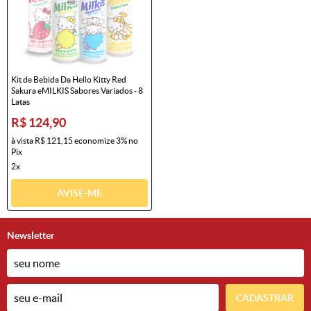
Kit de Bebida Da Hello Kitty Red
Sakura eMILKIS Sabores Variados - 8
Latas
R$ 124,90
à vista
R$ 121,15
economize
3%
no
Pix
2x
AVISE-ME
Newsletter
CADASTRAR