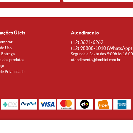
mações Úteis
Atendimento
(12)
3621-6262
omprar
(12)
98888-1010
(WhatsApp)
de Uso
e Entrega
Segunda a Sexta das 9:00h às 16:0
a dos produtos
atendimento@konbini.com.br
nça
 de Privacidade
Rua Coronel João Affonso, 342 Centro - Taubaté - SP CEP 12080-360
Noguti & Amaral Produtos Orientais LTDA - CNPJ: 15.427.609/0001-19