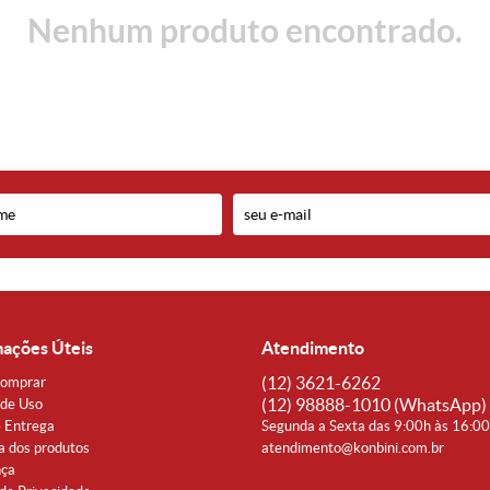
Nenhum produto encontrado.
mações Úteis
Atendimento
(12)
3621-6262
omprar
(12)
98888-1010
(WhatsApp)
de Uso
e Entrega
Segunda a Sexta das 9:00h às 16:0
a dos produtos
atendimento@konbini.com.br
nça