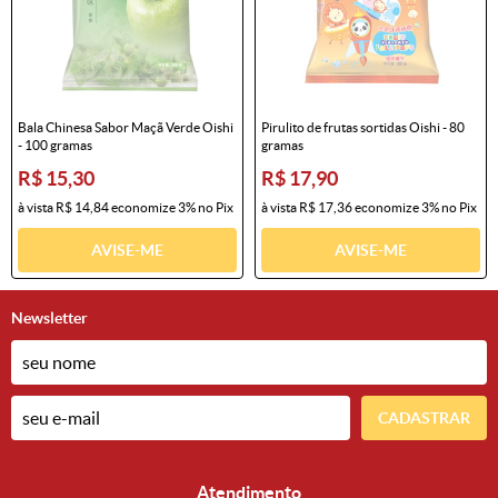
Bala Chinesa Sabor Maçã Verde Oishi
Pirulito de frutas sortidas Oishi - 80
- 100 gramas
gramas
R$ 15,30
R$ 17,90
à vista
R$ 14,84
economize
3%
no Pix
à vista
R$ 17,36
economize
3%
no Pix
AVISE-ME
AVISE-ME
Newsletter
CADASTRAR
Atendimento