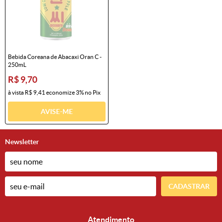
Bebida Coreana de Abacaxi Oran C -
250mL
R$ 9,70
à vista
R$ 9,41
economize
3%
no Pix
AVISE-ME
Newsletter
CADASTRAR
Atendimento