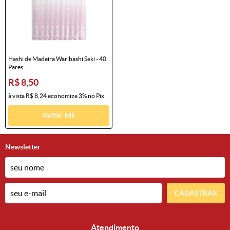
Hashi de Madeira Waribashi Seki - 40
Pares
R$ 8,50
à vista
R$ 8,24
economize
3%
no Pix
AVISE-ME
Newsletter
CADASTRAR
Atendimento