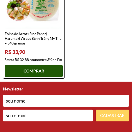
Folha de Arroz (Rice Paper)
Harumaki Wraps Bánh Tráng My Tho
– 340 gramas
R$ 33,90
à vista
R$ 32,88
economize
3%
no Pix
COMPRAR
Newsletter
CADASTRAR