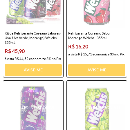
Kit de Refrigerante Coreano Sabores (
Refrigerante Coreano Sabor
Uva, Uva Verde, Morango) Welchs -
Morango Welchs - 355mL
355mL
R$ 16,20
R$ 45,90
à vista
R$ 15,71
economize
3%
no Pix
à vista
R$ 44,52
economize
3%
no Pix
AVISE-ME
AVISE-ME