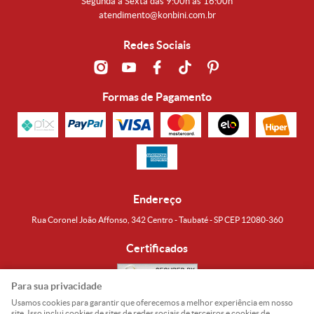
Segunda a Sexta das 9:00h às 16:00h
atendimento@konbini.com.br
Redes Sociais
Formas de Pagamento
Endereço
Rua Coronel João Affonso, 342 Centro - Taubaté - SP CEP 12080-360
Certificados
Para sua privacidade
Usamos cookies para garantir que oferecemos a melhor experiência em nosso
Noguti & Amaral Produtos Orientais LTDA
CNPJ: 15.427.609/0001-19
site. Isso inclui cookies de sites de redes sociais de terceiros e cookies de