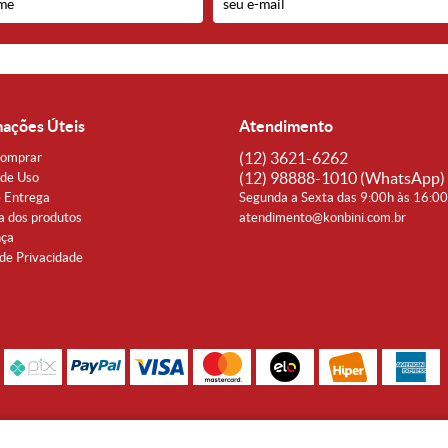
mações Úteis
Atendimento
(12)
3621-6262
omprar
(12)
98888-1010
(WhatsApp)
de Uso
e Entrega
Segunda a Sexta das 9:00h às 16:0
a dos produtos
atendimento@konbini.com.br
nça
 de Privacidade
Rua Coronel João Affonso, 342 Centro - Taubaté - SP CEP 12080-360