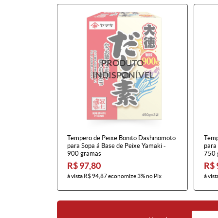
Tempero de Peixe Bonito Dashinomoto
Temp
para Sopa á Base de Peixe Yamaki -
para
900 gramas
750 
R$ 97,80
R$ 
à vista
R$ 94,87
economize
3%
no Pix
à vist