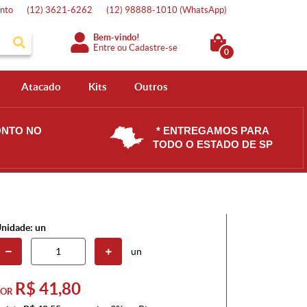
nto
(12)
3621-6262
(12)
98888-1010
(WhatsApp)
Bem-vindo!
Entre
ou
Cadastre-se
0
Atacado
Kits
Outros
ONTO NO
* ENTREGAMOS PARA
TODO O ESTADO DE SP
nidade: un
un
R$ 41,80
POR