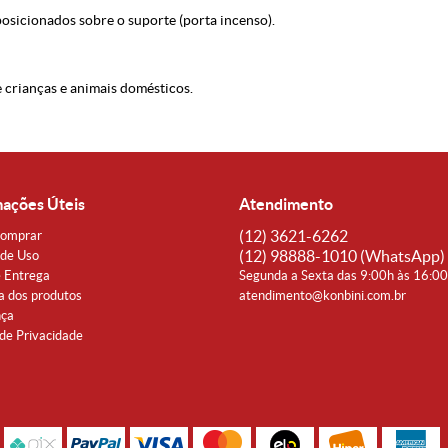
posicionados sobre o suporte (porta incenso).
 crianças e animais domésticos.
mações Úteis
Atendimento
(12)
3621-6262
omprar
(12)
98888-1010
(WhatsApp)
de Uso
e Entrega
Segunda a Sexta das 9:00h às 16:0
a dos produtos
atendimento@konbini.com.br
nça
 de Privacidade