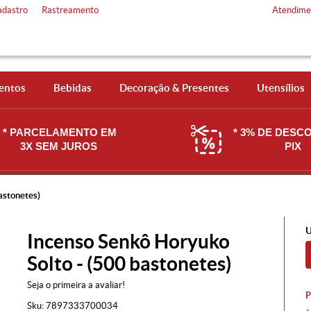
adastro
Rastreamento
Atendime
entos
Bebidas
Decoração & Presentes
Utensílios
* PARCELAMENTO EM
* 3% DE DESC
3X SEM JUROS
PIX
astonetes)
U
Incenso Senkô Horyuko
Solto - (500 bastonetes)
Seja o primeira a avaliar!
Sku:
7897333700034