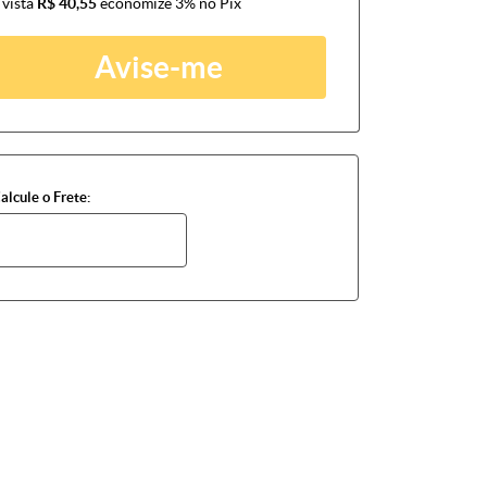
 vista
R$ 40,55
economize
3%
no Pix
Avise-me
alcule o Frete: