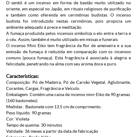
O senkô é um incenso em forma de bastão muito utilizado no
oriente, em especial no Japão, em rituais religiosos de purificação
e também como oferenda em cerimônias budistas. O incenso
budista foi introduzido nestas cerimônias, pois propicia um
ambiente adequado à prece e meditação.
A fumaça produzida pelos incensos simboliza o elo entre a terra e
o céu. Assim, também é muito utilizado em missas e funerais.
O incenso Mini Eiko tem fragrância da flor de ameixeira e a sua
emissão de fumaça é reduzida em comparação com os incensos
comuns (pouca fumaça). Esta fragrância é associada à alegria e
felicidade, penetrando na alma com seu aroma doce e puro.
Características:
Composição: Pó de Madeira, Pó de Carvão Vegetal, Aglutinante,
Corantes, Cargas, Fragrância e Veículo.
Embalagem: Contém uma caixa de incenso mini-Eiko de 90 gramas
(160 bastonetes).
Medidas : Bastonete com 13,5 cm de comprimento.
Peso líquido: 90 gramas
Cor: Violeta
Tempo de queima: 30 minutos
Validade: 36 meses a partir da data de fabricação