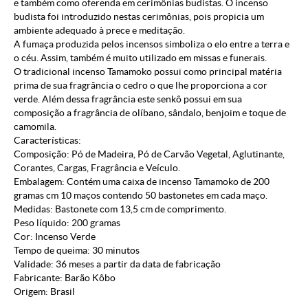
e também como oferenda em cerimônias budistas. O incenso
budista foi introduzido nestas cerimônias, pois propicia um
ambiente adequado à prece e meditação.
A fumaça produzida pelos incensos simboliza o elo entre a terra e
o céu. Assim, também é muito utilizado em missas e funerais.
O tradicional incenso Tamamoko possui como principal matéria
prima de sua fragrância o cedro o que lhe proporciona a cor
verde. Além dessa fragrância este senkô possui em sua
composição a fragrância de olíbano, sândalo, benjoim e toque de
camomila.
Características:
Composição: Pó de Madeira, Pó de Carvão Vegetal, Aglutinante,
Corantes, Cargas, Fragrância e Veículo.
Embalagem: Contém uma caixa de incenso Tamamoko de 200
gramas cm 10 maços contendo 50 bastonetes em cada maço.
Medidas: Bastonete com 13,5 cm de comprimento.
Peso líquido: 200 gramas
Cor: Incenso Verde
Tempo de queima: 30 minutos
Validade: 36 meses a partir da data de fabricação
Fabricante: Barão Kôbo
Origem: Brasil