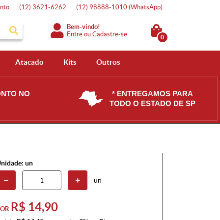
nto
(12)
3621-6262
(12)
98888-1010
(WhatsApp)
Bem-vindo!
Entre
ou
Cadastre-se
0
Atacado
Kits
Outros
ONTO NO
* ENTREGAMOS PARA
TODO O ESTADO DE SP
nidade: un
un
R$ 14,90
POR