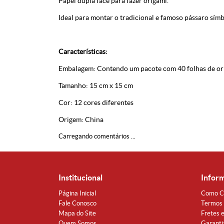
Papel dupla face para fazer origami.
Ideal para montar o tradicional e famoso pássaro sím
Características:
Embalagem: Contendo um pacote com 40 folhas de ori
Tamanho: 15 cm x 15 cm
Cor: 12 cores diferentes
Origem: China
Carregando comentários ...
Institucional
Infor
Página Inicial
Como C
Fale Conosco
Termos 
Mapa do Site
Fretes 
Quem Somos
Garanti