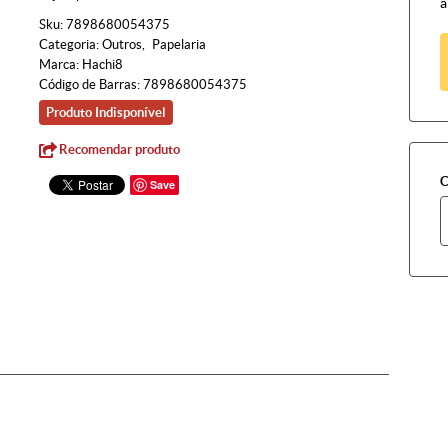
à
Sku:
7898680054375
Categoria:
Outros
Papelaria
Marca:
Hachi8
Código de Barras:
7898680054375
Produto Indisponível
Recomendar produto
C
Save