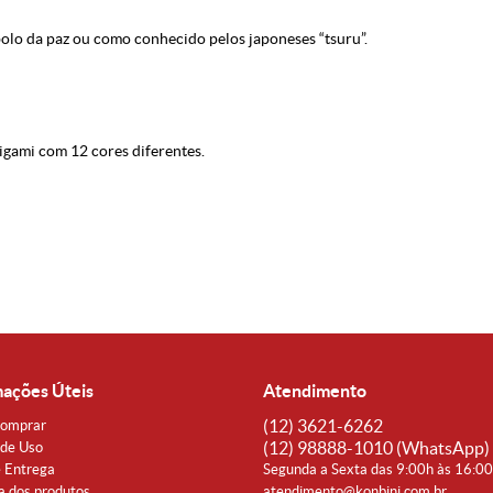
bolo da paz ou como conhecido pelos japoneses “tsuru”.
gami com 12 cores diferentes.
mações Úteis
Atendimento
(12)
3621-6262
omprar
(12)
98888-1010
(WhatsApp)
de Uso
e Entrega
Segunda a Sexta das 9:00h às 16:0
a dos produtos
atendimento@konbini.com.br