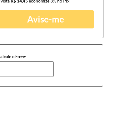
 vista
R$ 14,45
economize
3%
no Pix
Avise-me
alcule o Frete: