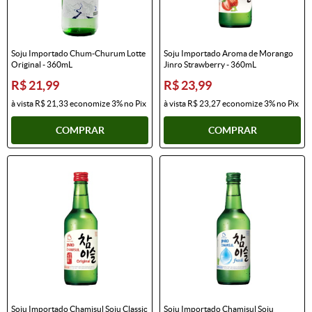
Soju Importado Chum-Churum Lotte
Soju Importado Aroma de Morango
Original - 360mL
Jinro Strawberry - 360mL
R$ 21,99
R$ 23,99
à vista
R$ 21,33
economize
3%
no Pix
à vista
R$ 23,27
economize
3%
no Pix
COMPRAR
COMPRAR
Soju Importado Chamisul Soju Classic
Soju Importado Chamisul Soju