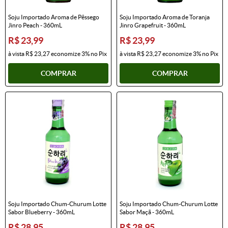
Soju Importado Aroma de Pêssego
Soju Importado Aroma de Toranja
Jinro Peach - 360mL
Jinro Grapefruit - 360mL
R$ 23,99
R$ 23,99
à vista
R$ 23,27
economize
3%
no Pix
à vista
R$ 23,27
economize
3%
no Pix
COMPRAR
COMPRAR
Soju Importado Chum-Churum Lotte
Soju Importado Chum-Churum Lotte
Sabor Blueberry - 360mL
Sabor Maçã - 360mL
R$ 28,95
R$ 28,95