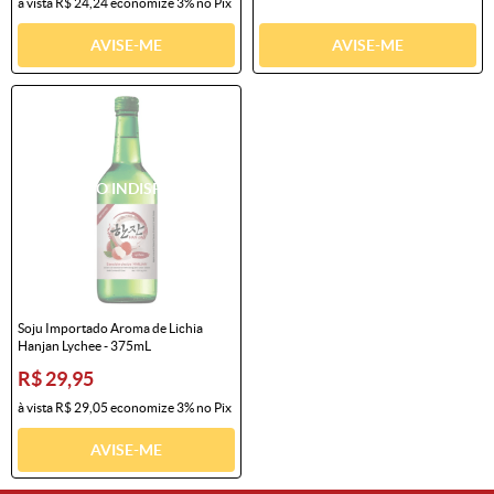
à vista
R$ 24,24
economize
3%
no Pix
AVISE-ME
AVISE-ME
Soju Importado Aroma de Lichia
Hanjan Lychee - 375mL
R$ 29,95
à vista
R$ 29,05
economize
3%
no Pix
AVISE-ME