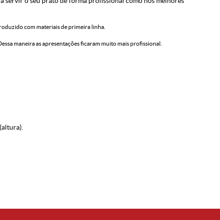
ra servir o seu prato de forma profissional como nos melhores
oduzido com materiais de primeira linha.
 Dessa maneira as apresentações ficaram muito mais profissional.
altura).