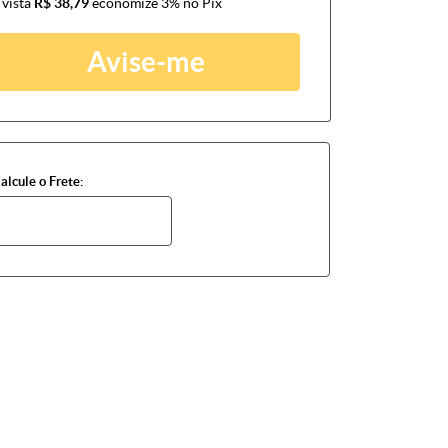
 vista
R$ 38,79
economize
3%
no Pix
Avise-me
alcule o Frete: