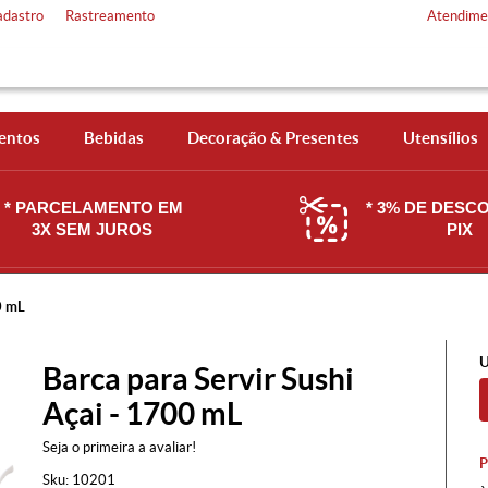
adastro
Rastreamento
Atendime
entos
Bebidas
Decoração & Presentes
Utensílios
* PARCELAMENTO EM
* 3% DE DESC
3X SEM JUROS
PIX
0 mL
U
Barca para Servir Sushi
Açai - 1700 mL
Seja o primeira a avaliar!
Sku:
10201