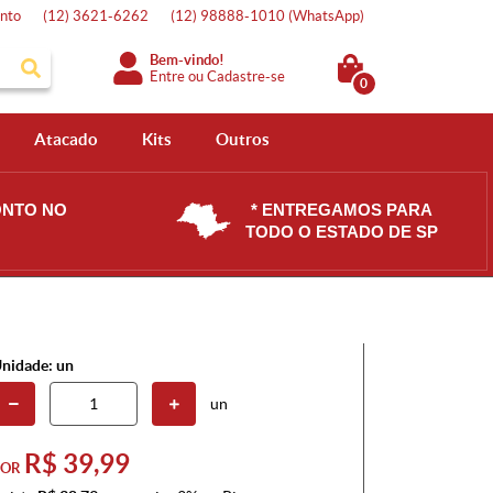
nto
(12)
3621-6262
(12)
98888-1010
(WhatsApp)
Bem-vindo!
Entre
ou
Cadastre-se
0
Atacado
Kits
Outros
ONTO NO
* ENTREGAMOS PARA
TODO O ESTADO DE SP
nidade: un
un
R$ 39,99
POR