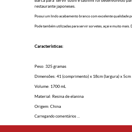
Barca para servir sushi e sashimi foi desenvolvido pa
restaurante japoneses.
Possui um lindo acabamento branco com excelente qualidade pr
Pode também utilizadas para servir sorvetes, açai e muito mais.
Características:
Peso: 325 gramas
Dimensões: 41 (comprimento) x 18cm (largura) x 5cm (
Volume: 1700 mL
Material: Resina de elanina
Origem: China
Carregando comentários ...