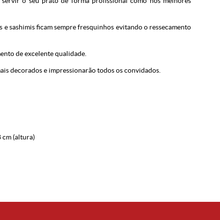
 servir o seu prato de forma profissional como nos melhores
s e sashimis ficam sempre fresquinhos evitando o ressecamento
ento de excelente qualidade.
 mais decorados e impressionarão todos os convidados.
 cm (altura)