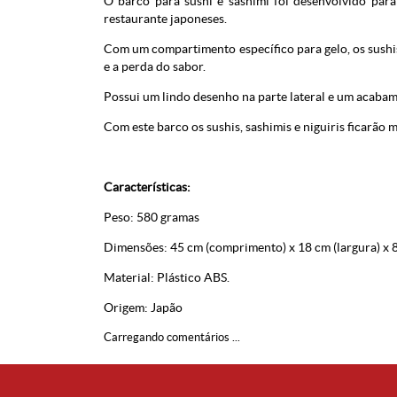
O barco para sushi e sashimi foi desenvolvido para
restaurante japoneses.
Com um compartimento específico para gelo, os sushi
e a perda do sabor.
Possui um lindo desenho na parte lateral e um acabam
Com este barco os sushis, sashimis e niguiris ficarão
Características:
Peso: 580 gramas
Dimensões: 45 cm (comprimento) x 18 cm (largura) x 8
Material: Plástico ABS.
Origem: Japão
Carregando comentários ...