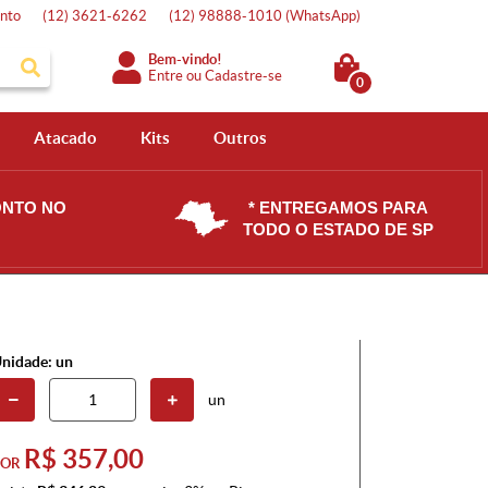
nto
(12)
3621-6262
(12)
98888-1010
(WhatsApp)
Bem-vindo!
Entre
ou
Cadastre-se
0
Atacado
Kits
Outros
ONTO NO
* ENTREGAMOS PARA
TODO O ESTADO DE SP
nidade: un
un
R$ 357,00
POR