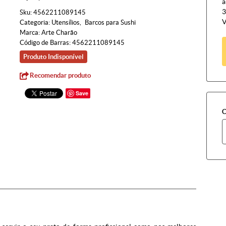
à
3
Sku:
4562211089145
V
Categoria:
Utensílios
Barcos para Sushi
Marca:
Arte Charão
Código de Barras:
4562211089145
Produto Indisponível
Recomendar produto
Save
C