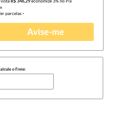
 vista
R$ 346,29
economize
3%
no Pix
x
er parcelas
Avise-me
alcule o Frete: