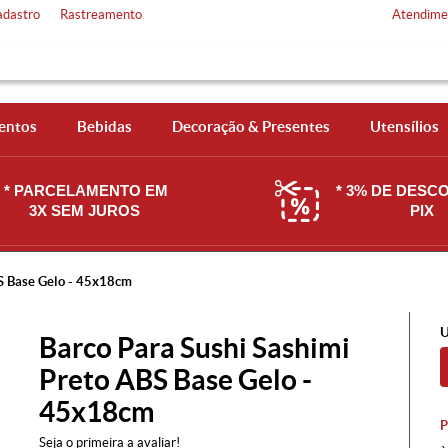
adastro
Rastreamento
Atendime
entos
Bebidas
Decoração & Presentes
Utensílios
* PARCELAMENTO EM
* 3% DE DESC
3X SEM JUROS
PIX
BS Base Gelo - 45x18cm
U
Barco Para Sushi Sashimi
Preto ABS Base Gelo -
45x18cm
Seja o primeira a avaliar!