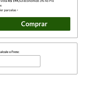
 vista
R$ 144,53
economize
3%
no Pix
x
er parcelas
Comprar
alcule o Frete: