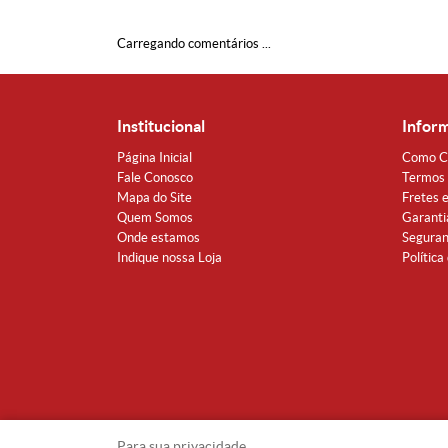
Carregando comentários ...
Institucional
Infor
Página Inicial
Como C
Fale Conosco
Termos 
Mapa do Site
Fretes 
Quem Somos
Garanti
Onde estamos
Segura
Indique nossa Loja
Política
Para sua privacidade