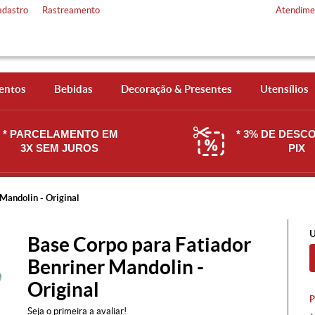
adastro
Rastreamento
Atendime
entos
Bebidas
Decoração & Presentes
Utensílios
* PARCELAMENTO EM
* 3% DE DESC
3X SEM JUROS
PIX
Mandolin - Original
U
Base Corpo para Fatiador
Benriner Mandolin -
Original
Seja o primeira a avaliar!