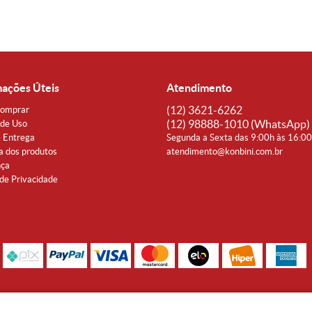
mações Úteis
Atendimento
(12)
3621-6262
omprar
(12)
98888-1010
(WhatsApp)
de Uso
e Entrega
Segunda a Sexta das 9:00h às 16:0
a dos produtos
atendimento@konbini.com.br
nça
 de Privacidade
Rua Coronel João Affonso, 342 Centro - Taubaté - SP CEP 12080-360