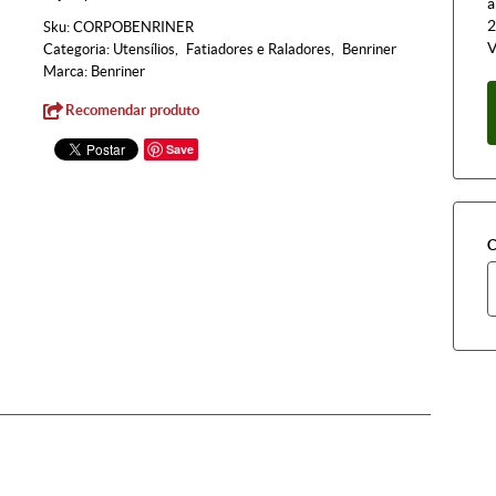
à
2
Sku:
CORPOBENRINER
V
Categoria:
Utensílios
Fatiadores e Raladores
Benriner
Marca:
Benriner
Recomendar produto
Save
C