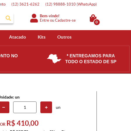
nto
(12)
3621-6262
(12)
98888-1010
(WhatsApp)
Bem-vindo!
Entre
ou
Cadastre-se
0
Atacado
Kits
Outros
ONTO NO
* ENTREGAMOS PARA
TODO O ESTADO DE SP
nidade: un
un
R$ 410,00
POR