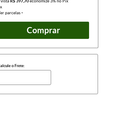
 vista
R$ 397,70
economize
3%
no Pix
x
er parcelas
Comprar
alcule o Frete: