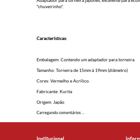
Adaptador para torneira japonês, excelente para eco
"chuveirinho".
Características:
Embalagem: Contendo um adaptador para torneira.
Tamanho: Torneira de 15mm à 19mm (diâmetro)
Cores: Vermelho e Acrílico.
Fabricante: Kurita
Origem: Japão
Carregando comentários ...
Institucional
Infor