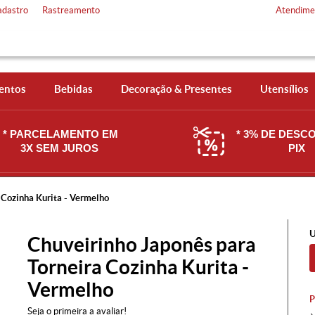
adastro
Rastreamento
Atendime
entos
Bebidas
Decoração & Presentes
Utensílios
* PARCELAMENTO EM
* 3% DE DESC
3X SEM JUROS
PIX
 Cozinha Kurita - Vermelho
U
Chuveirinho Japonês para
Torneira Cozinha Kurita -
Vermelho
Seja o primeira a avaliar!