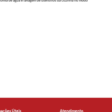
nomia de água e lavagem de utensílios da cozinha no modo
mações Úteis
Atendimento