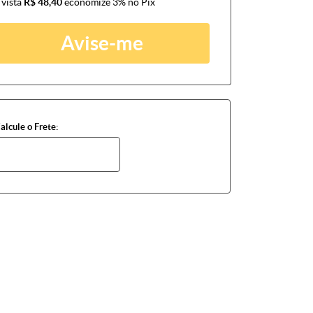
 vista
R$ 48,40
economize
3%
no Pix
Avise-me
alcule o Frete: