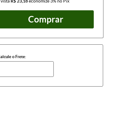
 vista
R$ 23,18
economize
3%
no Pix
Comprar
alcule o Frete: