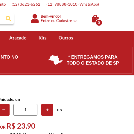
nto
(12)
3621-6262
(12)
98888-1010
(WhatsApp)
Bem-vindo!
Entre
ou
Cadastre-se
0
Atacado
Kits
Outros
ONTO NO
* ENTREGAMOS PARA
TODO O ESTADO DE SP
nidade: un
un
R$ 23,90
POR