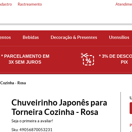
adastro
Rastreamento
Atendime
entos
Bebidas
Decoração & Presentes
Utensílios
* PARCELAMENTO EM
* 3% DE DESC
3X SEM JUROS
PIX
 Cozinha - Rosa
U
Chuveirinho Japonês para
Torneira Cozinha - Rosa
Seja o primeira a avaliar!
Sku:
49056870053231