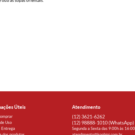
 outras sopas orientais.
mações Úteis
Atendimento
(12)
3621-6262
omprar
(12)
98888-1010
(WhatsApp)
de Uso
e Entrega
Segunda a Sexta das 9:00h às 16:0
a dos produtos
atendimento@konbini.com.br