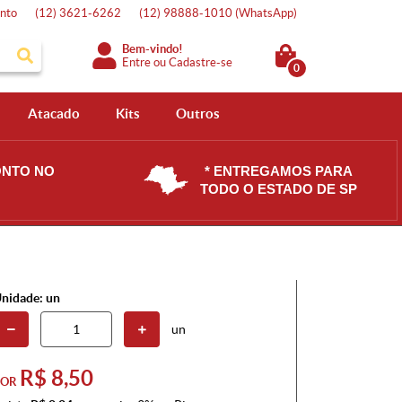
nto
(12)
3621-6262
(12)
98888-1010
(WhatsApp)
Bem-vindo!
Entre
ou
Cadastre-se
0
Atacado
Kits
Outros
ONTO NO
* ENTREGAMOS PARA
TODO O ESTADO DE SP
nidade: un
un
R$ 8,50
POR