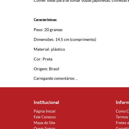
Colher ideal para se tomar sopas japonesas, chinesas e
Características:
Peso: 20 gramas
Dimensões: 14,5 cm (comprimento)
Material: plástico
Cor: Preta
Origem: Brasil
Carregando comentários ...
Institucional
Infor
Página Inicial
Como C
Fale Conosco
Termos 
Mapa do Site
Fretes 
Quem Somos
Garanti