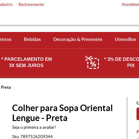
adastro
Rastreamento
Atendime
entos
Bebidas
Decoração & Presentes
Utensílios
* PARCELAMENTO EM
* 3% DE DESC
3X SEM JUROS
PIX
 Preta
U
Colher para Sopa Oriental
Lengue - Preta
Seja o primeira a avaliar!
Sku:
7897526209344