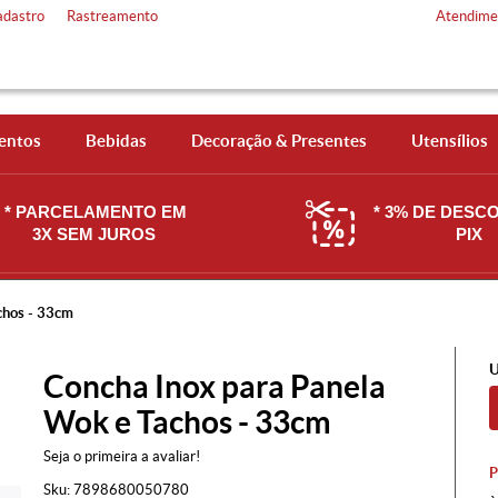
adastro
Rastreamento
Atendime
entos
Bebidas
Decoração & Presentes
Utensílios
* PARCELAMENTO EM
* 3% DE DESC
3X SEM JUROS
PIX
chos - 33cm
U
Concha Inox para Panela
Wok e Tachos - 33cm
Seja o primeira a avaliar!
Sku:
7898680050780