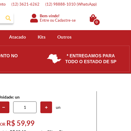
nto
(12)
3621-6262
(12)
98888-1010
(WhatsApp)
Bem-vindo!
Entre
ou
Cadastre-se
0
Atacado
Kits
Outros
ONTO NO
* ENTREGAMOS PARA
TODO O ESTADO DE SP
nidade: un
un
R$ 59,99
POR