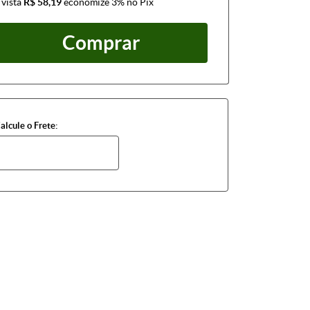
 vista
R$ 58,19
economize
3%
no Pix
Comprar
alcule o Frete: