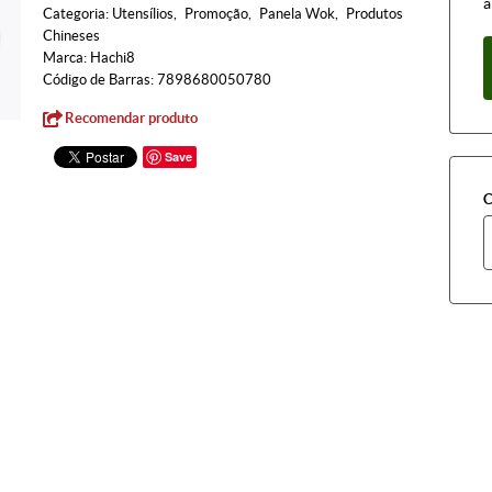
à
Categoria:
Utensílios
Promoção
Panela Wok
Produtos
Chineses
Marca:
Hachi8
Código de Barras:
7898680050780
Recomendar produto
Save
C