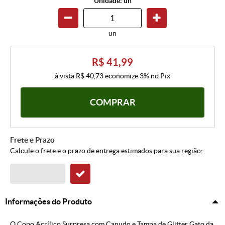
Unidade: un
un
R$ 41,99
à vista
R$ 40,73
economize
3%
no Pix
COMPRAR
Frete e Prazo
Calcule o frete e o prazo de entrega estimados para sua região:
Informações do Produto
O Copo Acrílico Surpresa com Canudo e Tampa de Glitter Gato da