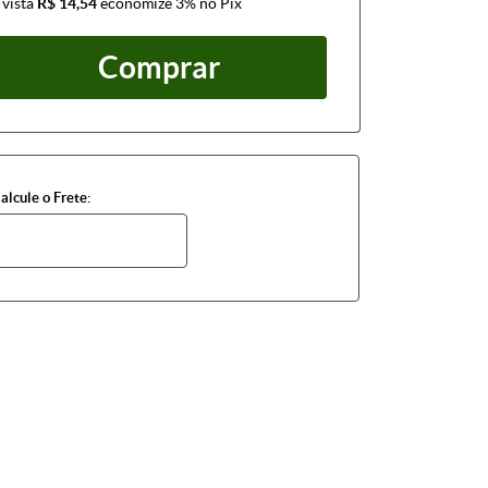
 vista
R$ 14,54
economize
3%
no Pix
Comprar
alcule o Frete: