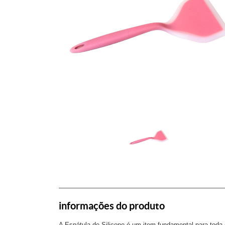
informações do produto
A Espátula de Silicone é um item fundamental para toda 