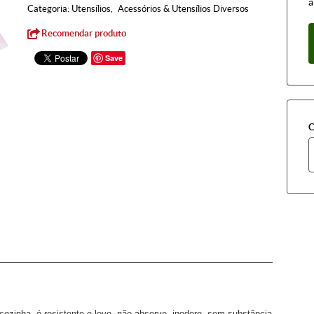
à
Categoria:
Utensílios
Acessórios & Utensílios Diversos
Recomendar produto
Save
C
cozinha, é resistente e leve, não absorve, inodoro, sem substância