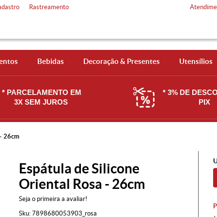
adastro
Rastreamento
Atendime
entos
Bebidas
Decoração & Presentes
Utensílios
* PARCELAMENTO EM
* 3% DE DESC
3X SEM JUROS
PIX
 - 26cm
U
Espátula de Silicone
Oriental Rosa - 26cm
Seja o primeira a avaliar!
Sku:
7898680053903_rosa