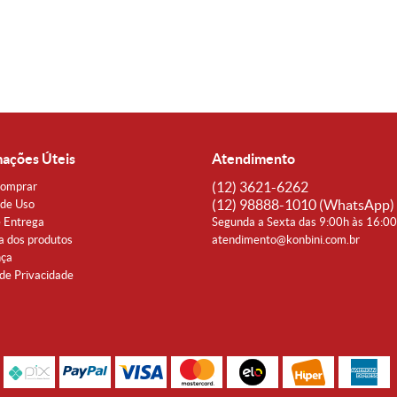
mações Úteis
Atendimento
(12)
3621-6262
omprar
(12)
98888-1010
(WhatsApp)
de Uso
e Entrega
Segunda a Sexta das 9:00h às 16:0
a dos produtos
atendimento@konbini.com.br
nça
 de Privacidade