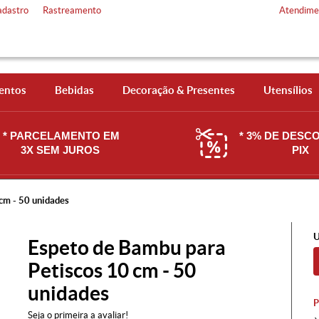
adastro
Rastreamento
Atendime
entos
Bebidas
Decoração & Presentes
Utensílios
* PARCELAMENTO EM
* 3% DE DESC
3X SEM JUROS
PIX
cm - 50 unidades
U
Espeto de Bambu para
Petiscos 10 cm - 50
unidades
Seja o primeira a avaliar!