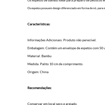
Os espetos de bambu ideal para preparo de petiscos e
Os espetos possuem design diferenciado em forma de nó, para mel
Características:
Informações Adicionais: Produto não perecível.
Embalagem: Contém um envelope de espetos com 50 u
Material: Bambu
Medida: Palito 10 cm de comprimento.
Origem: China
Recomendações:
Conservar em local seco e arejado.