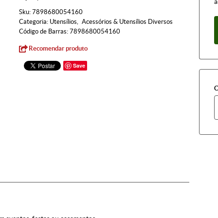
à
Sku:
7898680054160
Categoria:
Utensílios
Acessórios & Utensílios Diversos
Código de Barras:
7898680054160
Recomendar produto
Save
C