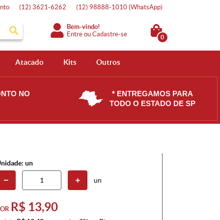
nto
(12)
3621-6262
(12)
98888-1010
(WhatsApp)
Bem-vindo!
Entre
ou
Cadastre-se
0
Atacado
Kits
Outros
ONTO NO
* ENTREGAMOS PARA
TODO O ESTADO DE SP
nidade: un
un
R$ 13,90
POR