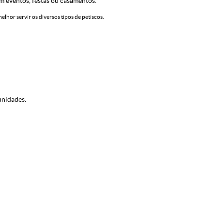
m eventos, festas ou casamentos.
hor servir os diversos tipos de petiscos.
nidades.