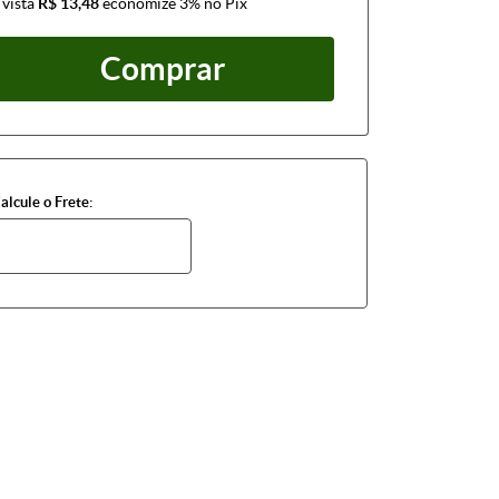
 vista
R$ 13,48
economize
3%
no Pix
Comprar
alcule o Frete: